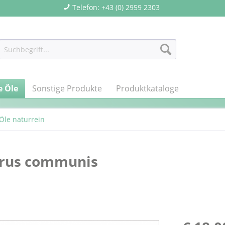
Telefon: +43 (0) 2959 2303
e Öle
Sonstige Produkte
Produktkataloge
Öle naturrein
erus communis