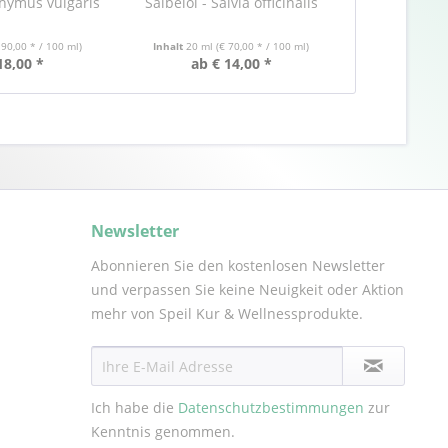
Thymus vulgaris
Salbeiöl - Salvia officinalis
Palmarosaö
ma
 90,00 * / 100 ml)
Inhalt
20 ml
(€ 70,00 * / 100 ml)
Inhalt
20 ml
18,00 *
ab € 14,00 *
ab €
Newsletter
Abonnieren Sie den kostenlosen Newsletter
und verpassen Sie keine Neuigkeit oder Aktion
mehr von Speil Kur & Wellnessprodukte.
Ich habe die
Datenschutzbestimmungen
zur
Kenntnis genommen.