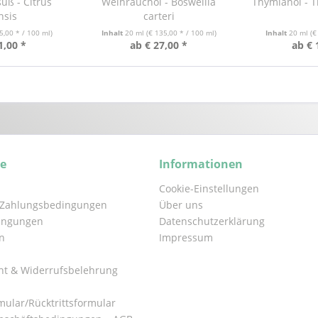
üß - Citrus
Weihrauchöl - Boswellia
Thymianöl - 
nsis
carteri
5,00 * / 100 ml)
Inhalt
20 ml
(€ 135,00 * / 100 ml)
Inhalt
20 ml
(€
1,00 *
ab € 27,00 *
ab € 
ce
Informationen
Cookie-Einstellungen
 Zahlungsbedingungen
Über uns
ingungen
Datenschutzerklärung
n
Impressum
ht & Widerrufsbelehrung
mular/Rücktrittsformular