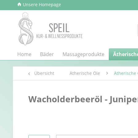
Unsere Homepage
Home
Bäder
Massageprodukte
Ätherisch
Übersicht
Ätherische Öle
Ätherische 
Wacholderbeeröl - Junip